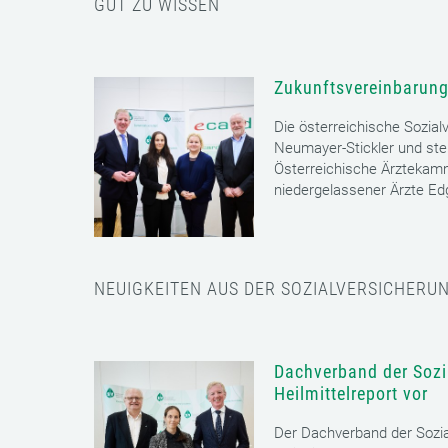
GUT ZU WISSEN
Zukunftsvereinbarung
Die österreichische Sozial
Neumayer-Stickler und ste
Österreichische Ärztekam
niedergelassener Ärzte E
NEUIGKEITEN AUS DER SOZIALVERSICHERU
Dachverband der Sozia
Heilmittelreport vor
Der Dachverband der Sozia