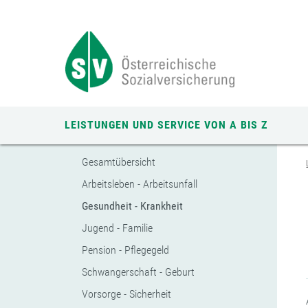
Zum
Zur
Zur
Seiteninhalt
Navigation
Mobilen
springen
springen
Navigation
springen
LEISTUNGEN UND SERVICE VON A BIS Z
Gesamtübersicht
Arbeitsleben - Arbeitsunfall
Gesundheit - Krankheit
Jugend - Familie
Pension - Pflegegeld
Schwangerschaft - Geburt
Vorsorge - Sicherheit