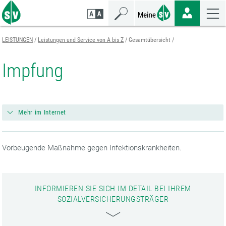
Zum
Zur
Zur
Seiteninhalt
Navigation
Mobilen
springen
springen
Navigation
springen
LEISTUNGEN
Leistungen und Service von A bis Z
Gesamtübersicht
Impfung
Mehr im Internet
Vorbeugende Maßnahme gegen Infektionskrankheiten.
INFORMIEREN SIE SICH IM DETAIL BEI IHREM
SOZIALVERSICHERUNGSTRÄGER