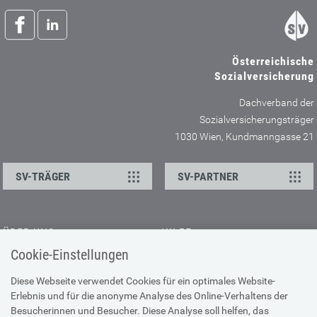
Österreichische
Sozialversicherung
Dachverband der
Sozialversicherungsträger
1030 Wien, Kundmanngasse 21
SV-TRÄGER
SV-PARTNER
ÜBER UNS
HILFE
Cookie-Einstellungen
Kontakt
Barrierefreiheitserklärung
Offene Stellen
Browser-Info & Sicherheit
Diese Webseite verwendet Cookies für ein optimales Website-
Erlebnis und für die anonyme Analyse des Online-Verhaltens der
Presse
Hilfe zur Suche
Besucherinnen und Besucher. Diese Analyse soll helfen, das