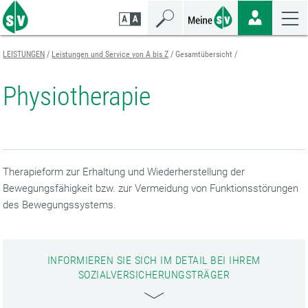
Zum
Zur
Zur
Seiteninhalt
Navigation
Mobilen
springen
springen
Navigation
springen
LEISTUNGEN
Leistungen und Service von A bis Z
Gesamtübersicht
Physiotherapie
Therapieform zur Erhaltung und Wiederherstellung der
Bewegungsfähigkeit bzw. zur Vermeidung von Funktionsstörungen
des Bewegungssystems.
INFORMIEREN SIE SICH IM DETAIL BEI IHREM
SOZIALVERSICHERUNGSTRÄGER