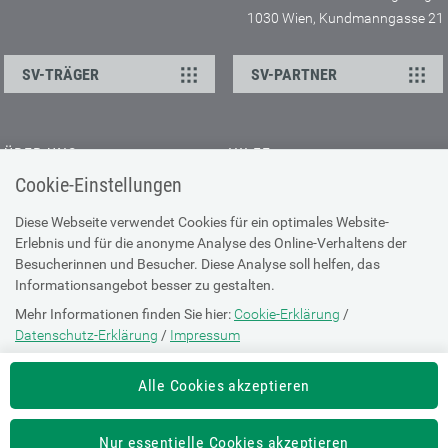
1030 Wien, Kundmanngasse 21
SV-TRÄGER
SV-PARTNER
ÜBER UNS
HILFE
Cookie-Einstellungen
Kontakt
Barrierefreiheitserklärung
Offene Stellen
Browser-Info & Sicherheit
Diese Webseite verwendet Cookies für ein optimales Website-
Erlebnis und für die anonyme Analyse des Online-Verhaltens der
Presse
Hilfe zur Suche
Besucherinnen und Besucher. Diese Analyse soll helfen, das
Technische Unterstützung
Informationsangebot besser zu gestalten.
Mehr Informationen finden Sie hier:
Cookie-Erklärung
/
DATENSCHUTZ
Datenschutz-Erklärung
/
Impressum
Cookie-Erklärung
Die Einstellung können Sie jederzeit auf der Seite "
Cookie-Erklärung
"
Alle Cookies akzeptieren
ändern.
Datenschutz-Erklärung
Impressum
Nur essentielle Cookies akzeptieren
Nutzungsbestimmungen