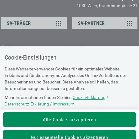
1030 Wien, Kundmanngasse 21
SV-TRÄGER
SV-PARTNER
ÜBER UNS
HILFE
Cookie-Einstellungen
Kontakt
Barrierefreiheitserklärung
Offene Stellen
Browser-Info & Sicherheit
Diese Webseite verwendet Cookies für ein optimales Website-
Erlebnis und für die anonyme Analyse des Online-Verhaltens der
Presse
Hilfe zur Suche
Besucherinnen und Besucher. Diese Analyse soll helfen, das
Technische Unterstützung
Informationsangebot besser zu gestalten.
Mehr Informationen finden Sie hier:
Cookie-Erklärung
/
DATENSCHUTZ
Datenschutz-Erklärung
/
Impressum
Cookie-Erklärung
Die Einstellung können Sie jederzeit auf der Seite "
Cookie-Erklärung
"
Alle Cookies akzeptieren
ändern.
Datenschutz-Erklärung
Impressum
Nur essentielle Cookies akzeptieren
Nutzungsbestimmungen