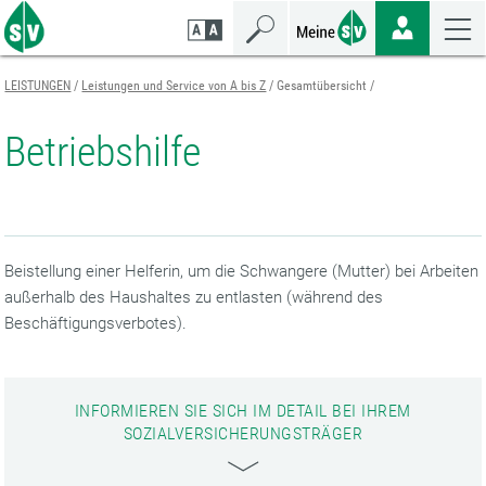
Zum
Zur
Zur
Seiteninhalt
Navigation
Mobilen
springen
springen
Navigation
springen
LEISTUNGEN
Leistungen und Service von A bis Z
Gesamtübersicht
Betriebshilfe
Beistellung einer Helferin, um die Schwangere (Mutter) bei Arbeiten
außerhalb des Haushaltes zu entlasten (während des
Beschäftigungsverbotes).
INFORMIEREN SIE SICH IM DETAIL BEI IHREM
SOZIALVERSICHERUNGSTRÄGER