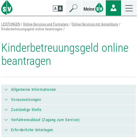
Zum
Zur
Zur
Seiteninhalt
Navigation
Mobilen
springen
springen
Navigation
springen
LEISTUNGEN
Online-Services und Formulare
Online-Services mit Anmeldung
Kinderbetreuungsgeld online beantragen
Kinderbetreuungsgeld online
beantragen
Allgemeine Informationen
Voraussetzungen
Zuständige Stelle
Verfahrensablauf (Zugang zum Service)
Erforderliche Unterlagen