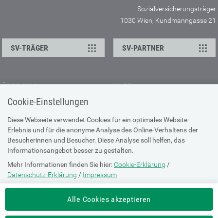
Sozialversicherungsträger
1030 Wien, Kundmanngasse 21
SV-TRÄGER
SV-PARTNER
ÜBER UNS
HILFE
Cookie-Einstellungen
Kontakt
Barrierefreiheitserklärung
Offene Stellen
Browser-Info & Sicherheit
Diese Webseite verwendet Cookies für ein optimales Website-
Erlebnis und für die anonyme Analyse des Online-Verhaltens der
Presse
Hilfe zur Suche
Besucherinnen und Besucher. Diese Analyse soll helfen, das
Technische Unterstützung
Informationsangebot besser zu gestalten.
Mehr Informationen finden Sie hier:
Cookie-Erklärung
/
DATENSCHUTZ
Datenschutz-Erklärung
/
Impressum
Cookie-Erklärung
Die Einstellung können Sie jederzeit auf der Seite "
Cookie-Erklärung
"
Alle Cookies akzeptieren
ändern.
Datenschutz-Erklärung
Impressum