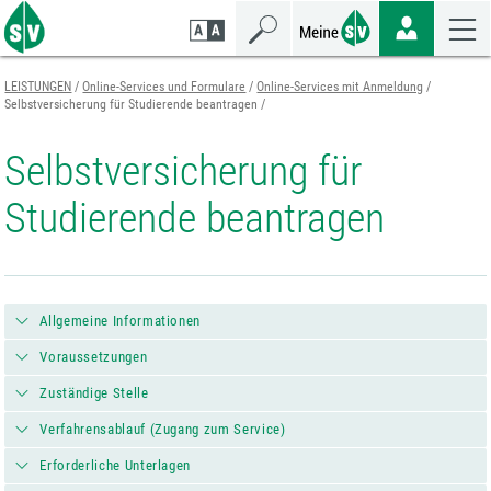
Zum
Zur
Zur
Seiteninhalt
Navigation
Mobilen
springen
springen
Navigation
springen
LEISTUNGEN
Online-Services und Formulare
Online-Services mit Anmeldung
Selbstversicherung für Studierende beantragen
Selbstversicherung für
Studierende beantragen
Allgemeine Informationen
Voraussetzungen
Zuständige Stelle
Verfahrensablauf (Zugang zum Service)
Erforderliche Unterlagen