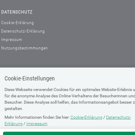
DATENSCHUTZ
Cookie-Erklärung
Datenschutz-Erklärung
Impressum
Nutzungsbestimmungen
Cookie-Einstellungen
Diese Webseite verwendet Cookies für ein optimales Website-Erlebnis 
für die anonyme Analyse des Online-Verhaltens der Besucherinnen un
Besucher. Diese Analyse soll helfen, das Informationsangebot besser 
gestalten.
Mehr Informationen finden Sie hier:
Cookie-Erklärung
/
Datenschutz-
Erklärung
/
Impressum
Die Einstellung können Sie jederzeit auf der Seite "
Cookie-Erklärung
" än