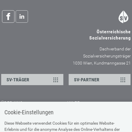
Österreichische
Sozialversicherung
Dachverband der
Sozialversicherungsträger
1030 Wien, Kundmanngasse 21
SV-TRÄGER
SV-PARTNER
ÜBER UNS
HILFE
Cookie-Einstellungen
Kontakt
Barrierefreiheitserklärung
Offene Stellen
Browser-Info & Sicherheit
Diese Webseite verwendet Cookies für ein optimales Website-
Erlebnis und für die anonyme Analyse des Online-Verhaltens der
Presse
Hilfe zur Suche