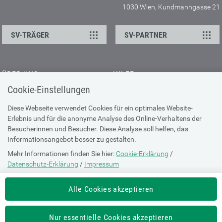
1030 Wien, Kundmanngasse 21
SV-TRÄGER
SV-PARTNER
ÜBER UNS
HILFE
Cookie-Einstellungen
Kontakt
Barrierefreiheitserklärung
Offene Stellen
Browser-Info & Sicherheit
Diese Webseite verwendet Cookies für ein optimales Website-
Erlebnis und für die anonyme Analyse des Online-Verhaltens der
Presse
Hilfe zur Suche
Besucherinnen und Besucher. Diese Analyse soll helfen, das
Technische Unterstützung
Informationsangebot besser zu gestalten.
Mehr Informationen finden Sie hier:
Cookie-Erklärung
/
DATENSCHUTZ
Datenschutz-Erklärung
/
Impressum
Cookie-Erklärung
Die Einstellung können Sie jederzeit auf der Seite "
Cookie-Erklärung
"
Alle Cookies akzeptieren
ändern.
Datenschutz-Erklärung
Impressum
Nur essentielle Cookies akzeptieren
Nutzungsbestimmungen