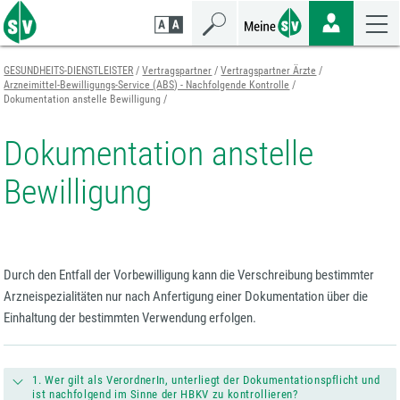
Zum
Zur
Zur
Seiteninhalt
Navigation
Mobilen
springen
springen
Navigation
springen
GESUNDHEITS-DIENSTLEISTER
Vertragspartner
Vertragspartner Ärzte
Arzneimittel-Bewilligungs-Service (ABS) - Nachfolgende Kontrolle
Dokumentation anstelle Bewilligung
Dokumentation anstelle
Bewilligung
Durch den Entfall der Vorbewilligung kann die Verschreibung bestimmter
Arzneispezialitäten nur nach Anfertigung einer Dokumentation über die
Einhaltung der bestimmten Verwendung erfolgen.
1. Wer gilt als VerordnerIn, unterliegt der Dokumentationspflicht und
ist nachfolgend im Sinne der HBKV zu kontrollieren?