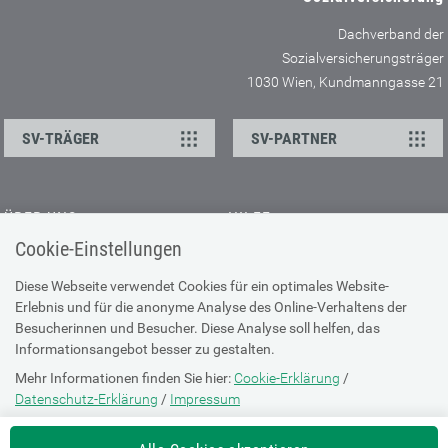
Dachverband der
Sozialversicherungsträger
1030 Wien, Kundmanngasse 21
SV-TRÄGER
SV-PARTNER
ÜBER UNS
HILFE
Cookie-Einstellungen
Kontakt
Barrierefreiheitserklärung
Offene Stellen
Browser-Info & Sicherheit
Diese Webseite verwendet Cookies für ein optimales Website-
Erlebnis und für die anonyme Analyse des Online-Verhaltens der
Presse
Hilfe zur Suche
Besucherinnen und Besucher. Diese Analyse soll helfen, das
Technische Unterstützung
Informationsangebot besser zu gestalten.
Mehr Informationen finden Sie hier:
Cookie-Erklärung
/
DATENSCHUTZ
Datenschutz-Erklärung
/
Impressum
Cookie-Erklärung
Die Einstellung können Sie jederzeit auf der Seite "
Cookie-Erklärung
"