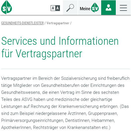
Zum
Zur
Zur
Seiteninhalt
Navigation
Mobilen
springen
springen
Navigation
springen
GESUNDHEITS-DIENSTLEISTER
Vertragspartner
Services und Informationen
für Vertragspartner
Vertragspartner im Bereich der Sozialversicherung sind freiberuflich
tätige Mitglieder von Gesundheitsberufen oder Einrichtungen des
Gesundheitswesens, die einen Vertrag im Sinne des sechsten
Teiles des ASVG haben und medizinische oder gleichartige
Leistungen auf Rechnung der Krankenversicherung erbringen. (Das
sind zum Beispiel
niedergelassene ÄrztInnen, Gruppenpraxen,
Primärversorgungseinrichtungen, DentistInnen, Hebammen,
ApothekerInnen, Rechtsträger von Krankenanstalten etc.)