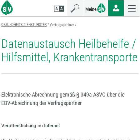
Zum
Zur
Zur
Seiteninhalt
Navigation
Mobilen
springen
springen
Navigation
springen
GESUNDHEITS-DIENSTLEISTER
Vertragspartner
Datenaustausch Heilbehelfe /
Hilfsmittel, Krankentransporte
Elektronische Abrechnung gemäß § 349a ASVG über die
EDV-Abrechnung der Vertragspartner
Veröffentlichung im Internet