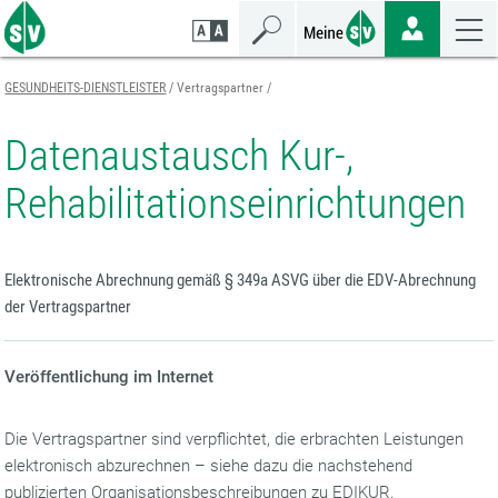
Zum
Zur
Zur
Seiteninhalt
Navigation
Mobilen
springen
springen
Navigation
springen
GESUNDHEITS-DIENSTLEISTER
Vertragspartner
Datenaustausch Kur-,
Rehabilitationseinrichtungen
Elektronische Abrechnung gemäß § 349a ASVG über die EDV-Abrechnung
der Vertragspartner
Veröffentlichung im Internet
Die Vertragspartner sind verpflichtet, die erbrachten Leistungen
elektronisch abzurechnen – siehe dazu die nachstehend
publizierten Organisationsbeschreibungen zu EDIKUR.