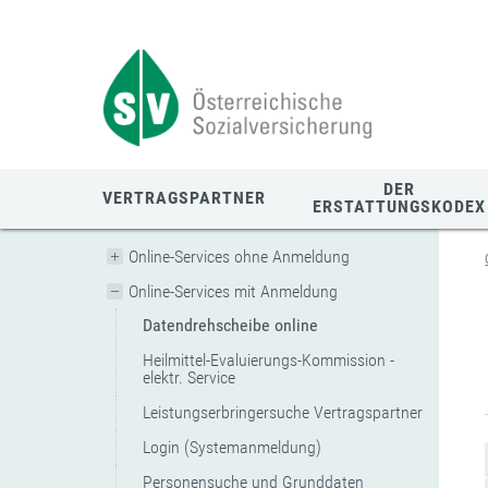
Zum
Zur
Zur
Seiteninhalt
Navigation
Mobilen
springen
springen
Navigation
springen
DER
VERTRAGSPARTNER
ERSTATTUNGSKODEX
Online-Services ohne Anmeldung
Online-Services mit Anmeldung
Datendrehscheibe online
Heilmittel-Evaluierungs-Kommission -
elektr. Service
Leistungserbringersuche Vertragspartner
Login (Systemanmeldung)
Personensuche und Grunddaten