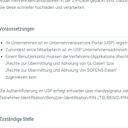
wobei mehrere Bestandsdateien in der ZIP-Datei gepackt sind. Dadu
Sie diese schneller hochladen und verarbeiten.
Voraussetzungen
Ihr Unternehmen ist im Unternehmensservice-Portal (USP) registri
Zumindest ein/e MitarbeiterIn ist im USP Unternehmensadministr
Einem Benutzerkonto müssen die Verfahrens-(Applikations-)Rech
„Rechte zur Übermittlung und Abholung von GL-Daten“ bzw.
„Rechte zur Übermittlung und Abholung von SOPENS-Daten“
zugewiesen sein.
Die Authentifizierung im USP erfolgt entweder über Handysignatur od
Teilnehmer-Identifikation/Benutzer-Identifikation/PIN (TID/BENID/PIN
Zuständige Stelle