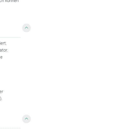
rch können
ert.
ator.
te
er
).