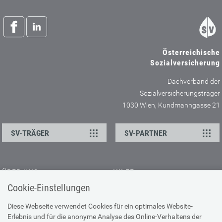
Österreichische
Sozialversicherung
Dachverband der
Sozialversicherungsträger
1030 Wien, Kundmanngasse 21
SV-TRÄGER
SV-PARTNER
ÜBER UNS
HILFE
Cookie-Einstellungen
Kontakt
Barrierefreiheitserklärung
Offene Stellen
Browser-Info & Sicherheit
Diese Webseite verwendet Cookies für ein optimales Website-
Erlebnis und für die anonyme Analyse des Online-Verhaltens der
Presse
Hilfe zur Suche