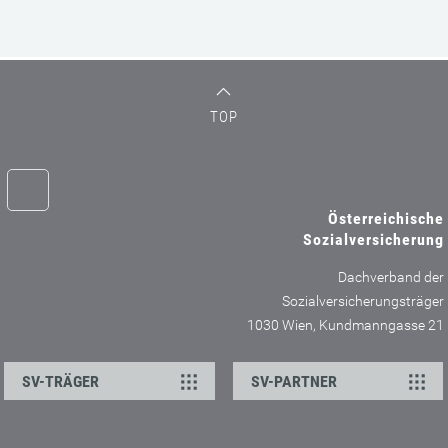
Sozialversicherung 2026 Die vorliegende Publikation
schließt in Form und Inhalt an den „Jahresbericht der
österreichischen Sozialversicherung“ des Vorjahres
an. Es werden die vorläufigen Gebarungsergebnisse
der Versicherungsträger mit ...
30. Juni 2026
weiterlesen
Jahresbericht Dachverband der
Sozialversicherungsträger
Unser Jahresbericht 2025 steht für Sie als Download
bereit: Jahresbericht Dachverband der
Sozialversicherungsträger 2025 ( PDF, 5 MB) ...
09. Februar 2026
weiterlesen
TOP