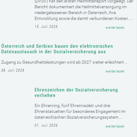
die Österreichische Ärztekammer, vertreten durch
Obmann der Bundeskurie niedergelassener Ärzte
Edgar Wutscher, haben am 22. Jänner 2026
gemeinsam ...
weiterlesen
NEUIGKEITEN AUS DER SOZIALVERSICHERUNG
Dachverband der Sozialversicherungsträger
stellt erstmals Heilmittelreport vor
Der Dachverband der Sozialversicherungsträger
(DVSV) hat den ersten Heilmittelreport vorgelegt. Der
Bericht dokumentiert die Heilmittelversorgung im
niedergelassenen Bereich in Österreich, ihre
Entwicklung sowie die damit verbundenen Kosten. ...
15. Juli 2026
weiterlesen