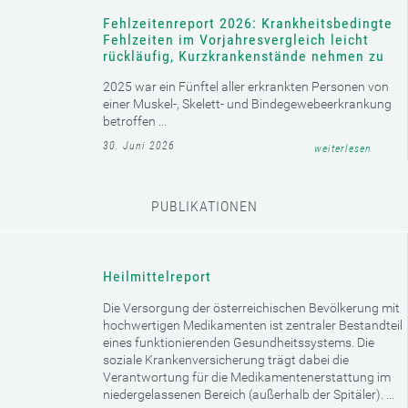
Österreich und Serbien bauen den elektronischen
Datenaustausch in der Sozialversicherung aus
Zugang zu Gesundheitsleistungen wird ab 2027 weiter erleichtert ...
08. Juli 2026
weiterlesen
Ehrenzeichen der Sozialversicherung
verliehen
Ein Ehrenring, fünf Ehrennadeln und drei
Ehrenstatuetten für besonderes Engagement im
österreichischen Sozialversicherungssystem ...
01. Juli 2026
weiterlesen
Fehlzeitenreport 2026: Krankheitsbedingte
Fehlzeiten im Vorjahresvergleich leicht
rückläufig, Kurzkrankenstände nehmen zu
2025 war ein Fünftel aller erkrankten Personen von
einer Muskel-, Skelett- und Bindegewebeerkrankung
betroffen ...