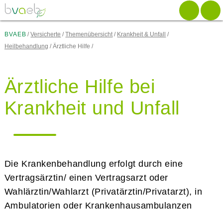
Zum
Zur
Zur
Seiteninhalt
Navigation
Mobilen
springen
springen
Navigation
springen
BVAEB
Versicherte
Themenübersicht
Krankheit & Unfall
Heilbehandlung
Ärztliche Hilfe
Ärztliche Hilfe bei
Krankheit und Unfall
Die Krankenbehandlung erfolgt durch eine
Vertragsärztin/ einen Vertragsarzt oder
Wahlärztin/Wahlarzt (Privatärztin/Privatarzt), in
Ambulatorien oder Krankenhausambulanzen