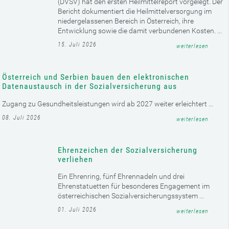
die Österreichische Ärztekammer, vertreten durch
Obmann der Bundeskurie niedergelassener Ärzte
Edgar Wutscher, haben am 22. Jänner 2026
gemeinsam ...
weiterlesen
NEUIGKEITEN AUS DER SOZIALVERSICHERUNG
Dachverband der Sozialversicherungsträger
stellt erstmals Heilmittelreport vor
Der Dachverband der Sozialversicherungsträger
(DVSV) hat den ersten Heilmittelreport vorgelegt. Der
Bericht dokumentiert die Heilmittelversorgung im
niedergelassenen Bereich in Österreich, ihre
Entwicklung sowie die damit verbundenen Kosten. ...
15. Juli 2026
weiterlesen