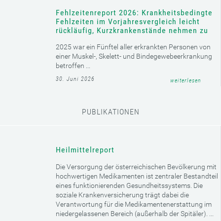
Österreich und Serbien bauen den elektronischen
Datenaustausch in der Sozialversicherung aus
Zugang zu Gesundheitsleistungen wird ab 2027 weiter erleichtert ...
08. Juli 2026
weiterlesen
Ehrenzeichen der Sozialversicherung
verliehen
Ein Ehrenring, fünf Ehrennadeln und drei
Ehrenstatuetten für besonderes Engagement im
österreichischen Sozialversicherungssystem ...
01. Juli 2026
weiterlesen
Fehlzeitenreport 2026: Krankheitsbedingte
Fehlzeiten im Vorjahresvergleich leicht
rückläufig, Kurzkrankenstände nehmen zu
2025 war ein Fünftel aller erkrankten Personen von
einer Muskel-, Skelett- und Bindegewebeerkrankung
Cookie-Einstellungen
betroffen ...