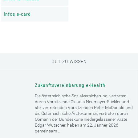
Infos e-card
GUT ZU WISSEN
Cookie-Einstellungen
Diese Webseite verwendet Cookies für ein optimales Website-
Zukunftsvereinbarung e-Health
Erlebnis und für die anonyme Analyse des Online-Verhaltens der
Besucherinnen und Besucher. Diese Analyse soll helfen, das
Die österreichische Sozialversicherung, vertreten
Informationsangebot besser zu gestalten.
durch Vorsitzende Claudia Neumayer-Stickler und
stellvertretenden Vorsitzenden Peter McDonald und