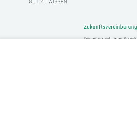
gestalten.
GUT ZU WISSEN
Mehr Informationen finden Sie hier:
Cookie-Erklärung
/
Date
Die Einstellung können Sie jederzeit auf der Seite "
Cookie-E
Zukunftsvereinbarung
Die österreichische Sozial
Neumayer-Stickler und ste
Österreichische Ärztekam
niedergelassener Ärzte E
NEUIGKEITEN AUS DER SOZIALVERSICHERU
Dachverband der Sozia
Heilmittelreport vor
Der Dachverband der Sozia