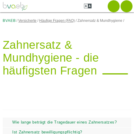
Zum
Zur
Zur
Seiteninhalt
Navigation
Mobilen
springen
springen
Navigation
springen
BVAEB
Versicherte
Häufige Fragen (FAQ)
Zahnersatz & Mundhygiene
Zahnersatz &
Mundhygiene - die
häufigsten Fragen
Wie lange beträgt die Tragedauer eines Zahnersatzes?
Ist Zahnersatz bewilligungspflichtig?