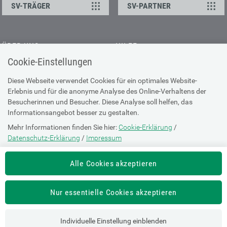
SV-TRÄGER
SV-PARTNER
ÜBER UNS
HILFE
Cookie-Einstellungen
Kontakt
Barrierefreiheitserklärung
Offene Stellen
Browser-Info & Sicherheit
Diese Webseite verwendet Cookies für ein optimales Website-
Erlebnis und für die anonyme Analyse des Online-Verhaltens der
Presse
Hilfe zur Suche
Besucherinnen und Besucher. Diese Analyse soll helfen, das
Technische Unterstützung
Informationsangebot besser zu gestalten.
Mehr Informationen finden Sie hier:
Cookie-Erklärung
/
DATENSCHUTZ
Datenschutz-Erklärung
/
Impressum
Cookie-Erklärung
Die Einstellung können Sie jederzeit auf der Seite "
Cookie-Erklärung
"
Alle Cookies akzeptieren
ändern.
Datenschutz-Erklärung
Impressum
Nur essentielle Cookies akzeptieren
Nutzungsbestimmungen
Individuelle Einstellung einblenden