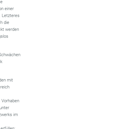
ie
von einer
. Letzteres
h die
ickt werden
gslos
e Schwächen
ik
den mit
reich
e Vorhaben
unter
tzwerks im
rfüllen: