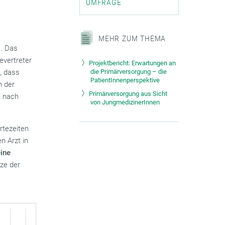
UMFRAGE
MEHR ZUM THEMA
. Das
evertreter
Projektbericht: Erwartungen an
, dass
die Primärversorgung – die
PatientInnenperspektive
n der
Primärversorgung aus Sicht
h nach
von JungmedizinerInnen
rtezeiten
n Arzt in
eine
tze der