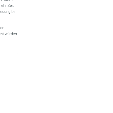
mehr Zeit
reuung bei
den
ent
würden