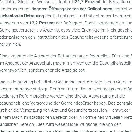
An dritter Stelle der Wünsche steht mit
21,7 Prozent
der Befragten d
Forderung nach
längeren Öffnungszeiten der Ordinationen
, gefolgt 
lückenlosen Betreuung
der Patientinnen und Patienten bei Therapien
wünschen sich
13,2 Prozent
der Befragten. Damit betrachten es auc
Gemeindevertreter als Ärgernis, dass viele Erkrankte im Kreis gesch
oder zwischen den Institutionen des Gesundheitswesens orientierun
herumirren.
Eines konnten die Autoren der Befragung auch feststellen: Für dies
im Angebot der Ärzteschaft macht man weniger die Gesundheitspolit
verantwortlich, sondern eher die Ärzte selbst.
Die in Umsetzung befindliche Gesundheitsreform wird in den Gemein
hohem Interesse verfolgt. Denn vor allem die im niedergelassenen Be
geplanten Reformprojekte werden eine direkte Auswirkung auf die
gesundheitliche Versorgung der Gemeindebürger haben. Das zentral
ist hier die Vernetzung von Arzt und Gesundheitsberufen – entweder 
einem Dach im städtischen Bereich oder in Form eines virtuellen Ne
ländlichen Bereich. Dies wird wesentliche Wünsche, die von den
Gemeindevertretern auch im Rahmen der Umfrage geäußert wurden, e