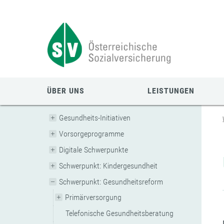
Zum
Zur
Zur
Seiteninhalt
Navigation
Mobilen
springen
springen
Navigation
springen
ÜBER UNS
LEISTUNGEN
Gesundheits-Initiativen
Vorsorgeprogramme
Digitale Schwerpunkte
Schwerpunkt: Kindergesundheit
Schwerpunkt: Gesundheitsreform
Primärversorgung
Telefonische Gesundheitsberatung