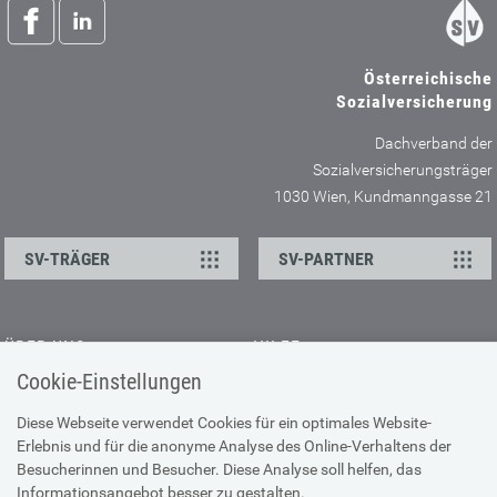
Österreichische
Sozialversicherung
Dachverband der
Sozialversicherungsträger
1030 Wien, Kundmanngasse 21
SV-TRÄGER
SV-PARTNER
ÜBER UNS
HILFE
Cookie-Einstellungen
Kontakt
Barrierefreiheitserklärung
Offene Stellen
Browser-Info & Sicherheit
Diese Webseite verwendet Cookies für ein optimales Website-
Erlebnis und für die anonyme Analyse des Online-Verhaltens der
Presse
Hilfe zur Suche
Besucherinnen und Besucher. Diese Analyse soll helfen, das
Technische Unterstützung
Informationsangebot besser zu gestalten.