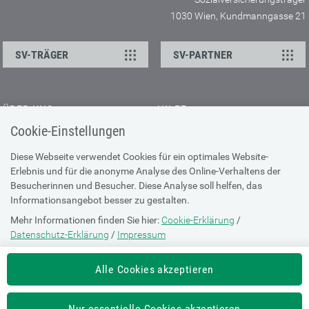
1030 Wien, Kundmanngasse 21
SV-TRÄGER
SV-PARTNER
ÜBER UNS
HILFE
Cookie-Einstellungen
Kontakt
Barrierefreiheitserklärung
Offene Stellen
Browser-Info & Sicherheit
Diese Webseite verwendet Cookies für ein optimales Website-
Erlebnis und für die anonyme Analyse des Online-Verhaltens der
Presse
Hilfe zur Suche
Besucherinnen und Besucher. Diese Analyse soll helfen, das
Technische Unterstützung
Informationsangebot besser zu gestalten.
Mehr Informationen finden Sie hier:
Cookie-Erklärung
/
DATENSCHUTZ
Datenschutz-Erklärung
/
Impressum
Cookie-Erklärung
Die Einstellung können Sie jederzeit auf der Seite "
Cookie-Erklärung
"
Alle Cookies akzeptieren
ändern.
Datenschutz-Erklärung
Impressum
Nur essentielle Cookies akzeptieren