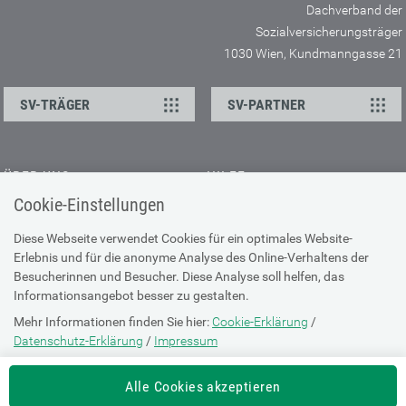
Dachverband der
Sozialversicherungsträger
1030 Wien, Kundmanngasse 21
SV-TRÄGER
SV-PARTNER
ÜBER UNS
HILFE
Cookie-Einstellungen
Kontakt
Barrierefreiheitserklärung
Offene Stellen
Browser-Info & Sicherheit
Diese Webseite verwendet Cookies für ein optimales Website-
Erlebnis und für die anonyme Analyse des Online-Verhaltens der
Presse
Hilfe zur Suche
Besucherinnen und Besucher. Diese Analyse soll helfen, das
Technische Unterstützung
Informationsangebot besser zu gestalten.
Mehr Informationen finden Sie hier:
Cookie-Erklärung
/
DATENSCHUTZ
Datenschutz-Erklärung
/
Impressum
Cookie-Erklärung
Die Einstellung können Sie jederzeit auf der Seite "
Cookie-Erklärung
"
Alle Cookies akzeptieren
ändern.
Datenschutz-Erklärung