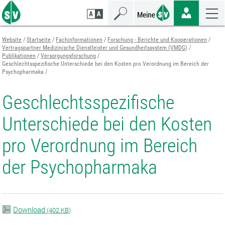
Zum
Zur
Zur
Seiteninhalt
Navigation
Mobilen
springen
springen
Navigation
springen
Website
Startseite
Fachinformationen
Forschung - Berichte und Kooperationen
Vertragspartner Medizinische Dienstleister und Gesundheitssystem (VMDG)
Publikationen
Versorgungsforschung
Geschlechtsspezifische Unterschiede bei den Kosten pro Verordnung im Bereich der
Psychopharmaka
Geschlechtsspezifische
Unterschiede bei den Kosten
pro Verordnung im Bereich
der Psychopharmaka
Download
(
402 KB)