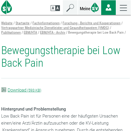
Zum
Zur
Zur
Seiteninhalt
Navigation
Mobilen
springen
springen
Navigation
springen
Website
Startseite
Fachinformationen
Forschung - Berichte und Kooperationen
Vertragspartner Medizinische Dienstleister und Gesundheitssystem (VMDG)
Publikationen
EBM/HTA
EBM/HTA - Archiv
Bewegungstherapie bei Low Back Pain
Bewegungstherapie bei Low
Back Pain
Download
(
593 KB)
Hintergrund und Problemstellung
Low Back Pain ist für Personen eine der häufigsten Ursachen
einen/eine Arzt/Ärztin aufzusuchen oder die KV-Leistung
„Krankenstand“ in Anspruch zunehmen. Durch die entstehenden