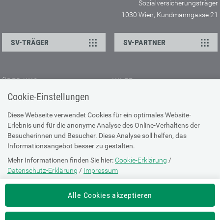
Sozialversicherungsträger
1030 Wien, Kundmanngasse 21
SV-TRÄGER
SV-PARTNER
ÜBER UNS
HILFE
Cookie-Einstellungen
Kontakt
Barrierefreiheitserklärung
Offene Stellen
Browser-Info & Sicherheit
Diese Webseite verwendet Cookies für ein optimales Website-
Erlebnis und für die anonyme Analyse des Online-Verhaltens der
Presse
Hilfe zur Suche
Besucherinnen und Besucher. Diese Analyse soll helfen, das
Technische Unterstützung
Informationsangebot besser zu gestalten.
Mehr Informationen finden Sie hier:
Cookie-Erklärung
/
DATENSCHUTZ
Datenschutz-Erklärung
/
Impressum
Cookie-Erklärung
Die Einstellung können Sie jederzeit auf der Seite "
Cookie-Erklärung
"
Alle Cookies akzeptieren
ändern.
Datenschutz-Erklärung
Impressum