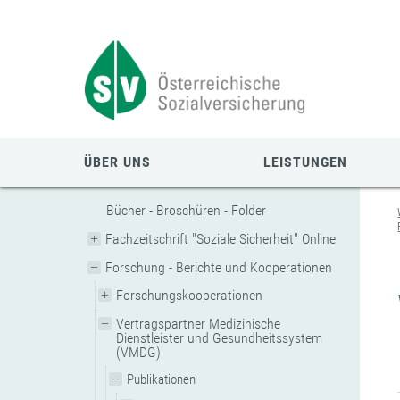
Zum
Zur
Zur
Seiteninhalt
Navigation
Mobilen
springen
springen
Navigation
springen
ÜBER UNS
LEISTUNGEN
Bücher - Broschüren - Folder
Fachzeitschrift "Soziale Sicherheit" Online
Forschung - Berichte und Kooperationen
Forschungskooperationen
Vertragspartner Medizinische
Dienstleister und Gesundheitssystem
(VMDG)
Publikationen