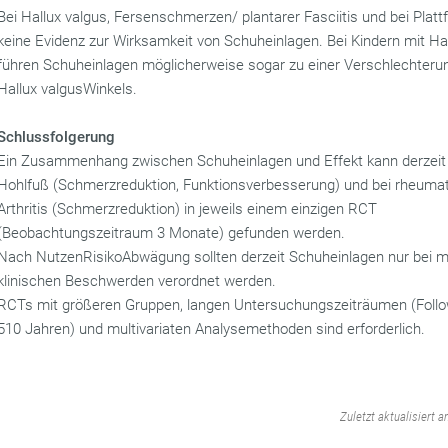
Bei Hallux valgus, Fersenschmerzen/ plantarer Fasciitis und bei Platt
keine Evidenz zur Wirksamkeit von Schuheinlagen. Bei Kindern mit Ha
führen Schuheinlagen möglicherweise sogar zu einer Verschlechteru
Hallux valgusWinkels.
Schlussfolgerung
Ein Zusammenhang zwischen Schuheinlagen und Effekt kann derzeit 
Hohlfuß (Schmerzreduktion, Funktionsverbesserung) und bei rheumat
Arthritis (Schmerzreduktion) in jeweils einem einzigen RCT
(Beobachtungszeitraum 3 Monate) gefunden werden.
Nach NutzenRisikoAbwägung sollten derzeit Schuheinlagen nur bei 
klinischen Beschwerden verordnet werden.
RCTs mit größeren Gruppen, langen Untersuchungszeiträumen (Foll
510 Jahren) und multivariaten Analysemethoden sind erforderlich.
‌
Zuletzt aktualisiert 