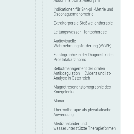
Abdominal Aorta Aneurysm
Indikationen für 24h-pH-Metrie und
Ösophagusmanometrie
Extrakorporale Stoßwellentherapie
Leitungswasser - Iontophorese
Audiovisuelle
Wahrnehmungsförderung (AVWF)
Elastographie in der Diagnostik des
Prostatakarzinoms
Selbstmanagement der oralen
Antikoagulation – Evidenz und Ist-
Analyse in Österreich
Magnetresonanztomographie des
Kniegelenks
Munari
Thermotherapie als physikalische
Anwendung
Medizinalbäder und
wasserunterstützte Therapieformen