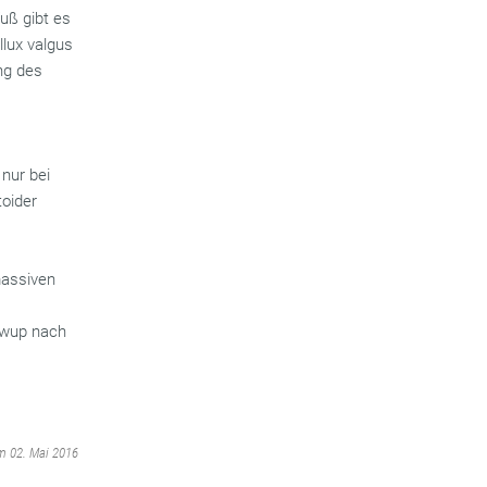
fuß gibt es
llux valgus
ng des
nur bei
oider
massiven
owup nach
am 02. Mai 2016