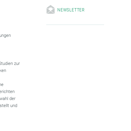
NEWSLETTER
lungen
Studien zur
nken
ne
erichten
wahl der
tellt und