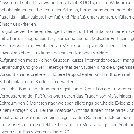
4 systematische Reviews und zusätzlich 3 RCTs, die die Wirksamkeit
Schuheinlagen bei rheumatoider Arthritis, Fersenschmerzen oder plan
Fasciitis, Hallux valgus, Hohlfuß und Plattfuß untersuchten, erfüllten 
Einschlusskriterien.
Es gibt derzeit keine eindeutige Evidenz zur Effektivität von harten, w
mittelharten, magnetisierten, biomechanischen Maßoder Fertigeinlag
Fersenkissen oder –schalen zur Verbesserung von Schmerz oder
physiologischen Funktionen bei diesen Krankheitsbildern.
Aufgrund von meist kleinen Gruppen, kurzer Interventionsdauer, man
Verblindung und großer Heterogenität der Studien sind die Ergebniss
Vorsicht zu interpretieren. Höhere DropoutRaten sind in Studien mit
Schuheinlagen bei Kindern zu erwarten.
Bei Hohlfuß ist eine statistisch signifikante Reduktion der Fußschme
Verbesserung der Fußfunktionen durch das Tragen von Maßeinlagen 
Zeitraum von 3 Monaten nachweisbar, allerdings beruht die Evidenz a
einem einzigen RCT. Bei rheumatoider Arthritis führen mittelharte Sc
in extratiefen Schuhen zu einer signifikanten Schmerzreduktion nac
und weisen auf eine effektive Therapie bei Metatarsalgie hin. Auch hie
Evidenz auf Basis von nur einem RCT.