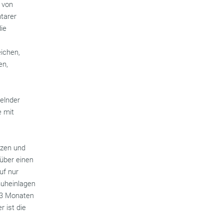
 von
tarer
die
eichen,
en,
gelnder
e mit
rzen und
über einen
uf nur
huheinlagen
h 3 Monaten
r ist die