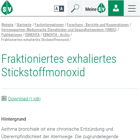
Zum
Zur
Zur
Seiteninhalt
Navigation
Mobilen
springen
springen
Navigation
springen
Website
Startseite
Fachinformationen
Forschung - Berichte und Kooperationen
Vertragspartner Medizinische Dienstleister und Gesundheitssystem (VMDG)
Publikationen
EBM/HTA
EBM/HTA - Archiv
Fraktioniertes exhaliertes Stickstoffmonoxid
Fraktioniertes exhaliertes
Stickstoffmonoxid
Download
(
1 MB)
Hintergrund
Asthma bronchiale ist eine chronische Entzündung und
Überempfindlichkeit der Atemwege. Die zugrundeliegende