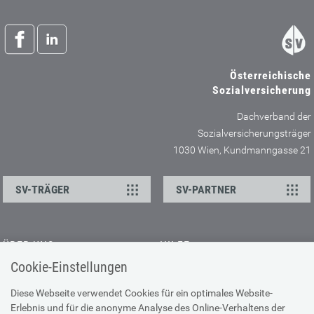
Österreichische
Sozialversicherung
Dachverband der
Sozialversicherungsträger
1030 Wien, Kundmanngasse 21
SV-TRÄGER
SV-PARTNER
ÜBER UNS
HILFE
Cookie-Einstellungen
Kontakt
Barrierefreiheitserklärung
Offene Stellen
Browser-Info & Sicherheit
Diese Webseite verwendet Cookies für ein optimales Website-
Erlebnis und für die anonyme Analyse des Online-Verhaltens der
Presse
Hilfe zur Suche