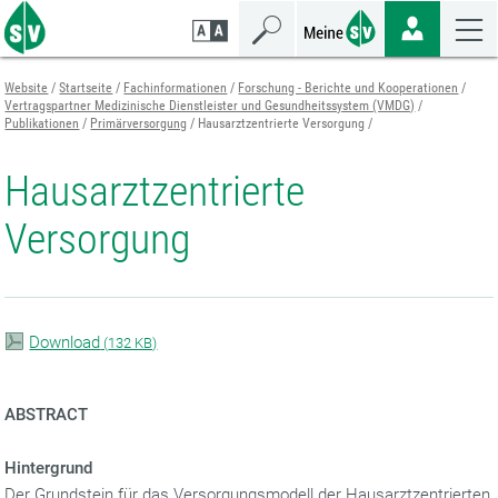
Zum
Zur
Zur
Seiteninhalt
Navigation
Mobilen
springen
springen
Navigation
springen
Website
Startseite
Fachinformationen
Forschung - Berichte und Kooperationen
Vertragspartner Medizinische Dienstleister und Gesundheitssystem (VMDG)
Publikationen
Primärversorgung
Hausarztzentrierte Versorgung
Hausarztzentrierte
Versorgung
Download
(
132 KB)
ABSTRACT
Hintergrund
Der Grundstein für das Versorgungsmodell der Hausarztzentrierten