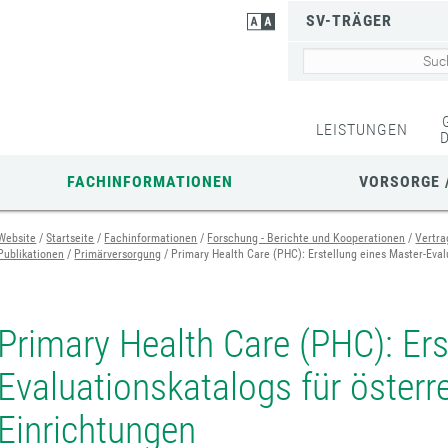
SV-TRÄGER
LEISTUNGEN
FACHINFORMATIONEN
VORSORGE 
Website
Startseite
Fachinformationen
Forschung - Berichte und Kooperationen
Vertra
Publikationen
Primärversorgung
Primary Health Care (PHC): Erstellung eines Master-Eval
Primary Health Care (PHC): Ers
Evaluationskatalogs für österr
Einrichtungen