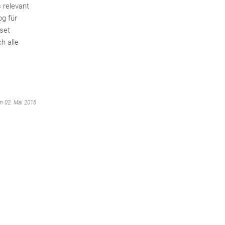
 relevant
og für
set
h alle
am 02. Mai 2016