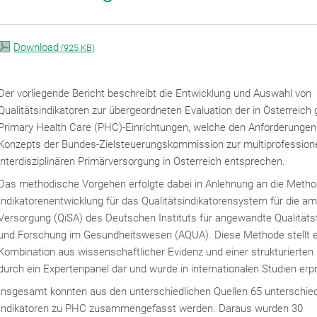
Download
(
925 KB)
Der vorliegende Bericht beschreibt die Entwicklung und Auswahl von
Qualitätsindikatoren zur übergeordneten Evaluation der in Österreich
Primary Health Care (PHC)-Einrichtungen, welche den Anforderungen
Konzepts der Bundes-Zielsteuerungskommission zur multiprofessione
interdisziplinären Primärversorgung in Österreich entsprechen.
Das methodische Vorgehen erfolgte dabei in Anlehnung an die Metho
Indikatorenentwicklung für das Qualitätsindikatorensystem für die a
Versorgung (QiSA) des Deutschen Instituts für angewandte Qualitäts
und Forschung im Gesundheitswesen (AQUA). Diese Methode stellt 
Kombination aus wissenschaftlicher Evidenz und einer strukturierte
durch ein Expertenpanel dar und wurde in internationalen Studien erp
Insgesamt konnten aus den unterschiedlichen Quellen 65 unterschied
Indikatoren zu PHC zusammengefasst werden. Daraus wurden 30