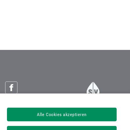
Österreichische Sozialversicherung
Alle Cookies akzeptieren
Dachverband der Sozialversicherungsträger
1030 Wien, Kundmanngasse 21