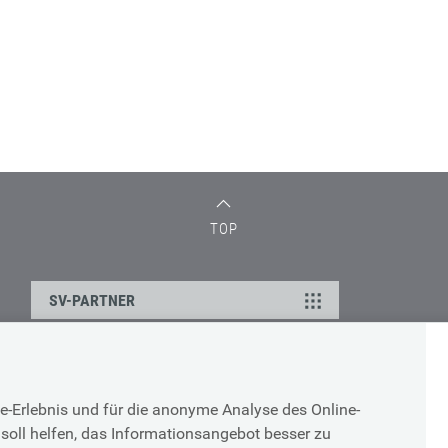
TOP
SV-PARTNER
DATENSCHUTZ
e-Erlebnis und für die anonyme Analyse des Online-
g
Cookie-Erklärung
soll helfen, das Informationsangebot besser zu
Datenschutz-Erklärung