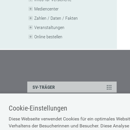
Mediencenter
Zahlen / Daten / Fakten
Veranstaltungen
Online bestellen
SV-TRÄGER
Cookie-Einstellungen
ÜBER UNS
HILFE
Diese Webseite verwendet Cookies für ein optimales Websit
Kontakt
Barrierefreiheitserklärun
Verhaltens der Besucherinnen und Besucher. Diese Analyse 
Offene Stellen
Browser-Info & Sicherheit