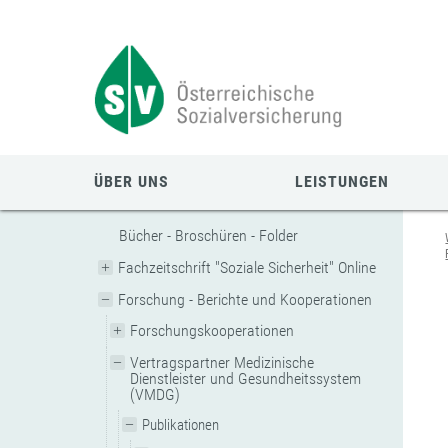
Zum
Zur
Zur
Seiteninhalt
Navigation
Mobilen
springen
springen
Navigation
springen
ÜBER UNS
LEISTUNGEN
Bücher - Broschüren - Folder
Fachzeitschrift "Soziale Sicherheit" Online
Forschung - Berichte und Kooperationen
Forschungskooperationen
Vertragspartner Medizinische
Dienstleister und Gesundheitssystem
(VMDG)
Publikationen