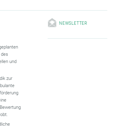
NEWSLETTER
 geplanten
 des
llen und
dik zur
mbulante
förderung
eine
n Bewertung
robt.
liche