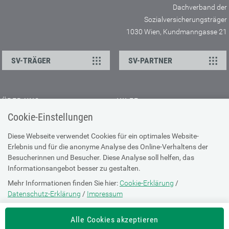
Dachverband der
Sozialversicherungsträger
1030 Wien, Kundmanngasse 21
SV-TRÄGER
SV-PARTNER
ÜBER UNS
HILFE
Cookie-Einstellungen
Kontakt
Barrierefreiheitserklärung
Offene Stellen
Browser-Info & Sicherheit
Diese Webseite verwendet Cookies für ein optimales Website-
Erlebnis und für die anonyme Analyse des Online-Verhaltens der
Presse
Hilfe zur Suche
Besucherinnen und Besucher. Diese Analyse soll helfen, das
Technische Unterstützung
Informationsangebot besser zu gestalten.
Mehr Informationen finden Sie hier:
Cookie-Erklärung
/
DATENSCHUTZ
Datenschutz-Erklärung
/
Impressum
Cookie-Erklärung
Die Einstellung können Sie jederzeit auf der Seite "
Cookie-Erklärung
"
Alle Cookies akzeptieren
ändern.
Datenschutz-Erklärung