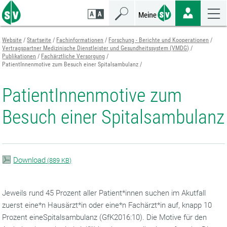
Zum
Zur
Zur
Seiteninhalt
Navigation
Mobilen
springen
springen
Navigation
springen
Website
Startseite
Fachinformationen
Forschung - Berichte und Kooperationen
Vertragspartner Medizinische Dienstleister und Gesundheitssystem (VMDG)
Publikationen
Fachärztliche Versorgung
PatientInnenmotive zum Besuch einer Spitalsambulanz
PatientInnenmotive zum
Besuch einer Spitalsambulanz
Download
(
889 KB)
Jeweils rund 45 Prozent aller Patient*innen suchen im Akutfall
zuerst eine*n Hausärzt*in oder eine*n Fachärzt*in auf, knapp 10
Prozent eineSpitalsambulanz (GfK2016:10). Die Motive für den