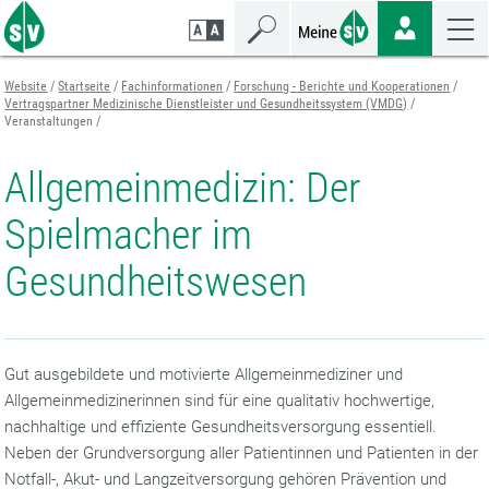
Zum
Zur
Zur
Seiteninhalt
Navigation
Mobilen
springen
springen
Navigation
springen
Website
Startseite
Fachinformationen
Forschung - Berichte und Kooperationen
Vertragspartner Medizinische Dienstleister und Gesundheitssystem (VMDG)
Veranstaltungen
Allgemeinmedizin: Der
Spielmacher im
Gesundheitswesen
Gut ausgebildete und motivierte Allgemeinmediziner und
Allgemeinmedizinerinnen sind für eine qualitativ hochwertige,
nachhaltige und effiziente Gesundheitsversorgung essentiell.
Neben der Grundversorgung aller Patientinnen und Patienten in der
Notfall-, Akut- und Langzeitversorgung gehören Prävention und