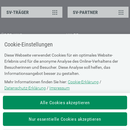
SV-TRÄGER
SV-PARTNER
ÜBER UNS
HILFE
Cookie-Einstellungen
Kontakt
Barrierefreiheitserklärung
Offene Stellen
Browser-Info & Sicherheit
Diese Webseite verwendet Cookies für ein optimales Website-
Erlebnis und für die anonyme Analyse des Online-Verhaltens der
Presse
Hilfe zur Suche
Besucherinnen und Besucher. Diese Analyse soll helfen, das
Technische Unterstützung
Informationsangebot besser zu gestalten.
Mehr Informationen finden Sie hier:
Cookie-Erklärung
/
DATENSCHUTZ
Datenschutz-Erklärung
/
Impressum
Cookie-Erklärung
Die Einstellung können Sie jederzeit auf der Seite "
Cookie-Erklärung
"
Alle Cookies akzeptieren
ändern.
Datenschutz-Erklärung
Impressum
Nur essentielle Cookies akzeptieren
Nutzungsbestimmungen