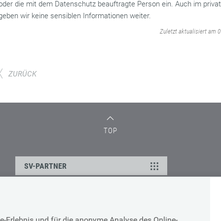
oder die mit dem Datenschutz beauftragte Person ein. Auch im priva
geben wir keine sensiblen Informationen weiter.
‌
Zuletzt aktualisiert am 
ZURÜCK
TOP
SV-PARTNER
DATENSCHUTZ
e-Erlebnis und für die anonyme Analyse des Online-