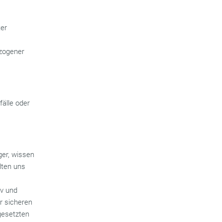
ter
zogener
fälle oder
ger, wissen
lten uns
iv und
er sicheren
gesetzten