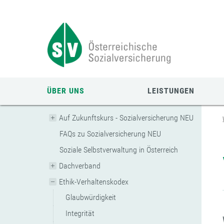
Zum
Zur
Zur
Seiteninhalt
Navigation
Mobilen
springen
springen
Navigation
springen
ÜBER UNS
LEISTUNGEN
Auf Zukunftskurs - Sozialversicherung NEU
FAQs zu Sozialversicherung NEU
Soziale Selbstverwaltung in Österreich
Dachverband
Ethik-Verhaltenskodex
Glaubwürdigkeit
Integrität