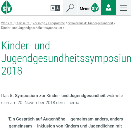
Zum
Zur
Zur
Seiteninhalt
Navigation
Mobilen
springen
springen
Navigation
springen
Website
Startseite
Vorsorge / Programme
Schwerpunkt: Kindergesundheit
Kinder- und Jugendgesundheitssymposium
Kinder- und
Jugendgesundheitssymposiu
2018
Das
5. Symposium zur Kinder- und Jugendgesundheit
widmete
sich am 20. November 2018 dem Thema
"Ein Gespräch auf Augenhöhe – gemeinsam anders, anders
gemeinsam – Inklusion von Kindern und Jugendlichen mit