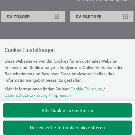
SV-TRÄGER
SV-PARTNER
ÜBER UNS
HILFE
Cookie-Einstellungen
Kontakt
Barrierefreiheitserklärung
Offene Stellen
Browser-Info & Sicherheit
Diese Webseite verwendet Cookies für ein optimales Website-
Erlebnis und für die anonyme Analyse des Online-Verhaltens der
Presse
Hilfe zur Suche
Besucherinnen und Besucher. Diese Analyse soll helfen, das
Technische Unterstützung
Informationsangebot besser zu gestalten.
Mehr Informationen finden Sie hier:
Cookie-Erklärung
/
DATENSCHUTZ
Datenschutz-Erklärung
/
Impressum
Cookie-Erklärung
Die Einstellung können Sie jederzeit auf der Seite "
Cookie-Erklärung
"
Alle Cookies akzeptieren
ändern.
Datenschutz-Erklärung
Impressum
Nur essentielle Cookies akzeptieren
Nutzungsbestimmungen