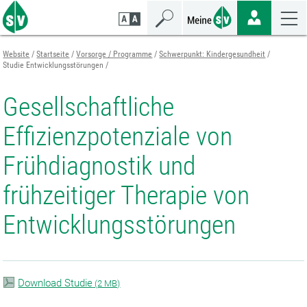
Zum
Zur
Zur
Seiteninhalt
Navigation
Mobilen
springen
springen
Navigation
springen
Website
Startseite
Vorsorge / Programme
Schwerpunkt: Kindergesundheit
Studie Entwicklungsstörungen
Gesellschaftliche
Effizienzpotenziale von
Frühdiagnostik und
frühzeitiger Therapie von
Entwicklungsstörungen
Download Studie
(
2 MB)