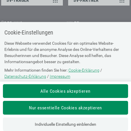
SV-TRÄGER
SV-PARTNER
ÜBER UNS
HILFE
Cookie-Einstellungen
Kontakt
Barrierefreiheitserklärung
Offene Stellen
Browser-Info & Sicherheit
Diese Webseite verwendet Cookies für ein optimales Website-
Erlebnis und für die anonyme Analyse des Online-Verhaltens der
Presse
Hilfe zur Suche
Besucherinnen und Besucher. Diese Analyse soll helfen, das
Technische Unterstützung
Informationsangebot besser zu gestalten.
Mehr Informationen finden Sie hier:
Cookie-Erklärung
/
DATENSCHUTZ
Datenschutz-Erklärung
/
Impressum
Cookie-Erklärung
Die Einstellung können Sie jederzeit auf der Seite "
Cookie-Erklärung
"
Alle Cookies akzeptieren
ändern.
Datenschutz-Erklärung
Impressum
Nur essentielle Cookies akzeptieren
Nutzungsbestimmungen
Individuelle Einstellung einblenden