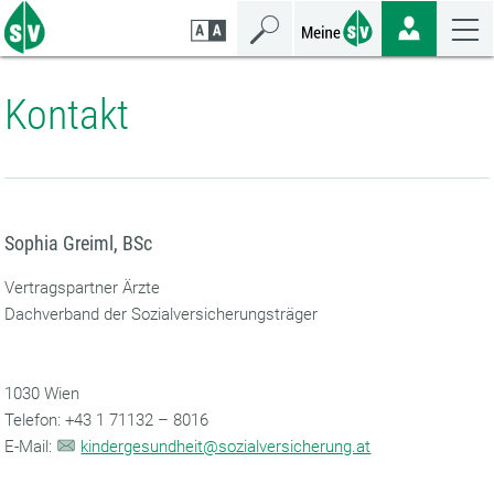
Zum
Zur
Zur
Seiteninhalt
Navigation
Mobilen
springen
springen
Navigation
springen
Kontakt
Sophia Greiml, BSc
Vertragspartner Ärzte
Dachverband der Sozialversicherungsträger
1030 Wien
‌Telefon: +43 1 71132 – 8016
‌E-Mail:
kindergesundheit@sozialversicherung.at