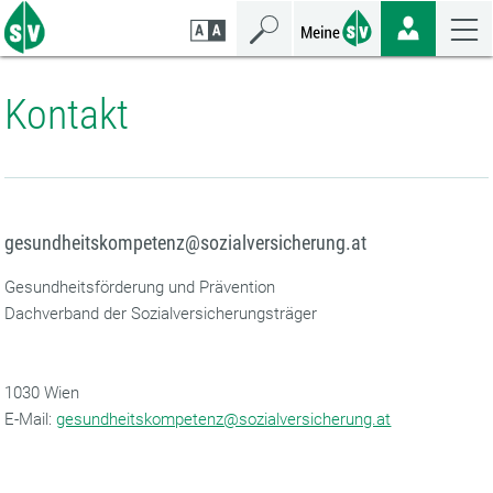
Zum
Zur
Zur
Seiteninhalt
Navigation
Mobilen
springen
springen
Navigation
springen
Kontakt
gesundheitskompetenz@sozialversicherung.at
Gesundheitsförderung und Prävention
Dachverband der Sozialversicherungsträger
1030 Wien
‌E-Mail:
gesundheitskompetenz@sozialversicherung.at