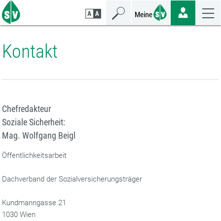
Zum
Zur
Zur
Seiteninhalt
Navigation
Mobilen
springen
springen
Navigation
springen
Kontakt
Chefredakteur
Soziale Sicherheit:
Mag. Wolfgang Beigl
Öffentlichkeitsarbeit
Dachverband der Sozialversicherungsträger
Kundmanngasse 21
1030 Wien