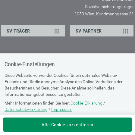
Sozialversicherungsträger
1030 Wien, Kundmanngasse 21
SV-TRÄGER
SV-PARTNER
ÜBER UNS
HILFE
Cookie-Einstellungen
Kontakt
Barrierefreiheitserklärung
Offene Stellen
Browser-Info & Sicherheit
Diese Webseite verwendet Cookies für ein optimales Website-
Erlebnis und für die anonyme Analyse des Online-Verhaltens der
Presse
Hilfe zur Suche
Besucherinnen und Besucher. Diese Analyse soll helfen, das
Technische Unterstützung
Informationsangebot besser zu gestalten.
Mehr Informationen finden Sie hier:
Cookie-Erklärung
/
DATENSCHUTZ
Datenschutz-Erklärung
/
Impressum
Cookie-Erklärung
Die Einstellung können Sie jederzeit auf der Seite "
Cookie-Erklärung
"
Alle Cookies akzeptieren
ändern.
Datenschutz-Erklärung
Impressum