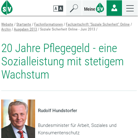
Zum
Zur
Zur
Seiteninhalt
Navigation
Mobilen
springen
springen
Navigation
springen
Website
Startseite
Fachinformationen
Fachzeitschrift "Soziale Sicherheit" Online
Archiv
Ausgaben 2013
Soziale Sicherheit Online - Juni 2013
20 Jahre Pflegegeld - eine
Sozialleistung mit stetigem
Wachstum
Rudolf Hundstorfer
Bundesminister für Arbeit, Soziales und
Konsumentenschutz