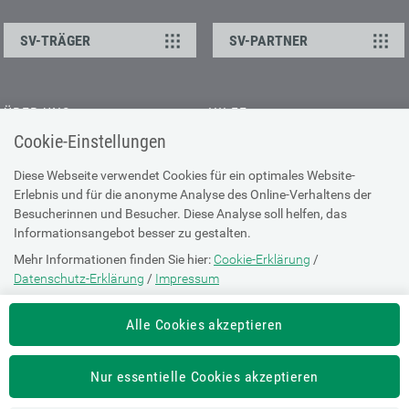
SV-TRÄGER
SV-PARTNER
ÜBER UNS
HILFE
Cookie-Einstellungen
Kontakt
Barrierefreiheitserklärung
Offene Stellen
Browser-Info & Sicherheit
Diese Webseite verwendet Cookies für ein optimales Website-
Erlebnis und für die anonyme Analyse des Online-Verhaltens der
Presse
Hilfe zur Suche
Besucherinnen und Besucher. Diese Analyse soll helfen, das
Technische Unterstützung
Informationsangebot besser zu gestalten.
Mehr Informationen finden Sie hier:
Cookie-Erklärung
/
DATENSCHUTZ
Datenschutz-Erklärung
/
Impressum
Cookie-Erklärung
Die Einstellung können Sie jederzeit auf der Seite "
Cookie-Erklärung
"
Alle Cookies akzeptieren
ändern.
Datenschutz-Erklärung
Impressum
Nur essentielle Cookies akzeptieren
Nutzungsbestimmungen