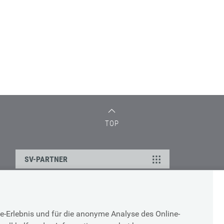
TOP
SV-PARTNER
DATENSCHUTZ
e-Erlebnis und für die anonyme Analyse des Online-
g
Cookie-Erklärung