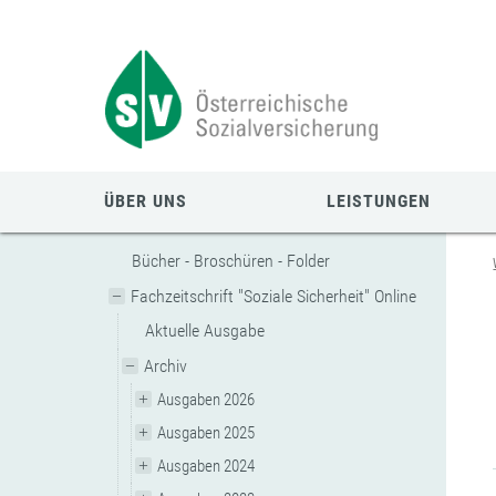
Zum
Zur
Zur
Seiteninhalt
Navigation
Mobilen
springen
springen
Navigation
springen
ÜBER UNS
LEISTUNGEN
Bücher - Broschüren - Folder
Fachzeitschrift "Soziale Sicherheit" Online
Aktuelle Ausgabe
Archiv
Ausgaben 2026
Ausgaben 2025
Ausgaben 2024