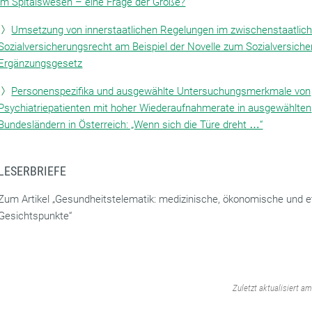
im Spitalswesen – eine Frage der Größe?
Umsetzung von innerstaatlichen Regelungen im zwischenstaatlic
Sozialversicherungsrecht am Beispiel der Novelle zum Sozialversiche
Ergänzungsgesetz
Personenspezifika und ausgewählte Untersuchungsmerkmale von
Psychiatriepatienten mit hoher Wiederaufnahmerate in ausgewählten
Bundesländern in Österreich: „Wenn sich die Türe dreht …“
LESERBRIEFE
Zum Artikel „Gesundheitstelematik: medizinische, ökonomische und e
Gesichtspunkte“
‌
Zuletzt aktualisiert a