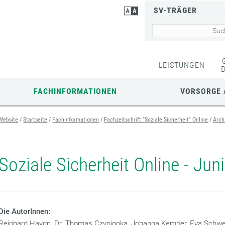
SV-TRÄGER
LEISTUNGEN
FACHINFORMATIONEN
VORSORGE 
Website
Startseite
Fachinformationen
Fachzeitschrift "Soziale Sicherheit" Online
Arch
Soziale Sicherheit Online - Jun
Die AutorInnen:
Reinhard Haydn, Dr. Thomas Czypionka, Johanna Kemper, Eva Schwe