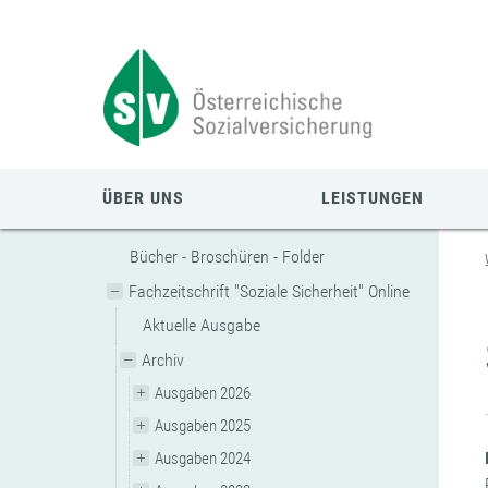
Zum
Zur
Zur
Seiteninhalt
Navigation
Mobilen
springen
springen
Navigation
springen
ÜBER UNS
LEISTUNGEN
Bücher - Broschüren - Folder
Fachzeitschrift "Soziale Sicherheit" Online
Aktuelle Ausgabe
Archiv
Ausgaben 2026
Ausgaben 2025
Ausgaben 2024