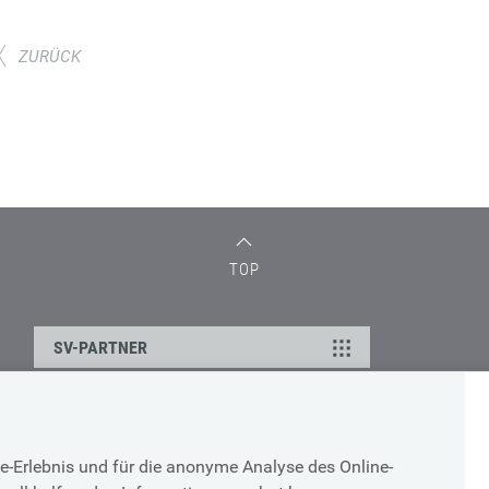
ZURÜCK
TOP
SV-PARTNER
DATENSCHUTZ
e-Erlebnis und für die anonyme Analyse des Online-
g
Cookie-Erklärung