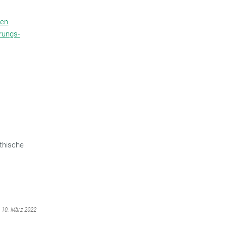
hen
rungs-
thische
m 10. März 2022