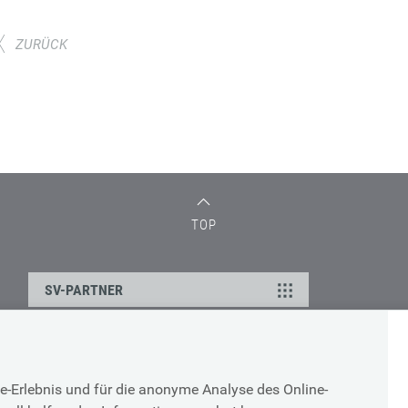
ZURÜCK
TOP
SV-PARTNER
DATENSCHUTZ
e-Erlebnis und für die anonyme Analyse des Online-
g
Cookie-Erklärung