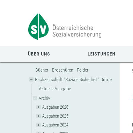
Zum
Zur
Zur
Seiteninhalt
Navigation
Mobilen
springen
springen
Navigation
springen
ÜBER UNS
LEISTUNGEN
Bücher - Broschüren - Folder
Fachzeitschrift "Soziale Sicherheit" Online
Aktuelle Ausgabe
Archiv
Ausgaben 2026
Ausgaben 2025
Ausgaben 2024