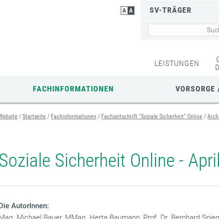
SV-TRÄGER
LEISTUNGEN
FACHINFORMATIONEN
VORSORGE 
Website
Startseite
Fachinformationen
Fachzeitschrift "Soziale Sicherheit" Online
Arch
Soziale Sicherheit Online - Apri
Die AutorInnen:
Mag. Michael Bauer, MMag. Herta Baumann, Prof. Dr. Bernhard Spieg