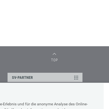
TOP
SV-PARTNER
DATENSCHUTZ
e-Erlebnis und für die anonyme Analyse des Online-
g
Cookie-Erklärung