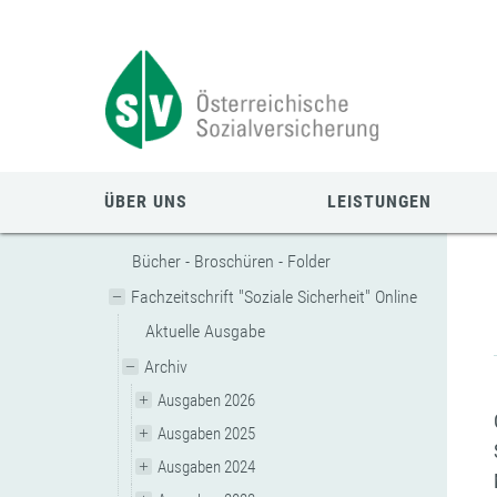
Zum
Zur
Zur
Seiteninhalt
Navigation
Mobilen
springen
springen
Navigation
springen
ÜBER UNS
LEISTUNGEN
Bücher - Broschüren - Folder
Fachzeitschrift "Soziale Sicherheit" Online
Aktuelle Ausgabe
Archiv
Ausgaben 2026
Ausgaben 2025
Ausgaben 2024