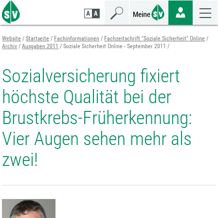
Zum
Zur
Zur
Seiteninhalt
Navigation
Mobilen
springen
springen
Navigation
springen
Website
Startseite
Fachinformationen
Fachzeitschrift "Soziale Sicherheit" Online
Archiv
Ausgaben 2011
Soziale Sicherheit Online - September 2011
Sozialversicherung fixiert
höchste Qualität bei der
Brustkrebs-Früherkennung:
Vier Augen sehen mehr als
zwei!