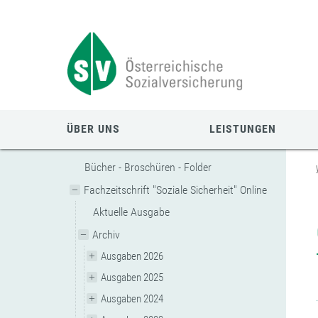
Zum
Zur
Zur
Seiteninhalt
Navigation
Mobilen
springen
springen
Navigation
springen
ÜBER UNS
LEISTUNGEN
Bücher - Broschüren - Folder
Fachzeitschrift "Soziale Sicherheit" Online
Aktuelle Ausgabe
Archiv
Ausgaben 2026
Ausgaben 2025
Ausgaben 2024