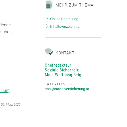
MEHR ZUM THEMA
Online Bestellung
idence-
Inhaltsverzeichnis
ischen
KONTAKT
Chefredakteur
Soziale Sicherheit:
Mag. Wolfgang Beigl
+43 1 711 32 – 0
sosi@sozialversicherung.at
(
1 MB)
m 09. März 2022