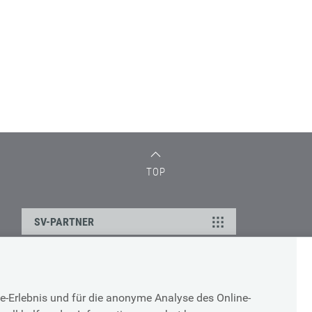
TOP
SV-PARTNER
DATENSCHUTZ
e-Erlebnis und für die anonyme Analyse des Online-
g
Cookie-Erklärung