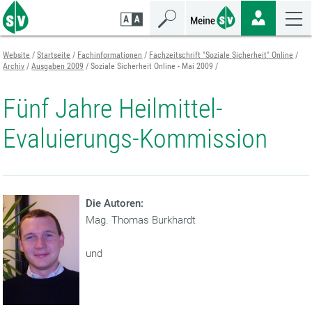
Zum
Zur
Zur
Seiteninhalt
Navigation
Mobilen
springen
springen
Navigation
springen
Website
Startseite
Fachinformationen
Fachzeitschrift "Soziale Sicherheit" Online
Archiv
Ausgaben 2009
Soziale Sicherheit Online - Mai 2009
Fünf Jahre Heilmittel-
Evaluierungs-Kommission
Die Autoren:
Mag. Thomas Burkhardt
und