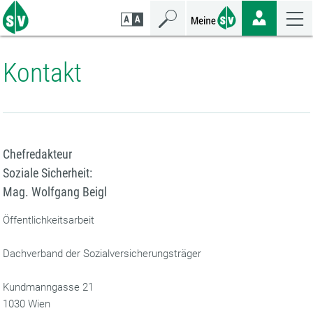
Zum
Zur
Zur
Seiteninhalt
Navigation
Mobilen
springen
springen
Navigation
springen
Kontakt
Chefredakteur
Soziale Sicherheit:
Mag. Wolfgang Beigl
Öffentlichkeitsarbeit
Dachverband der Sozialversicherungsträger
Kundmanngasse 21
1030 Wien