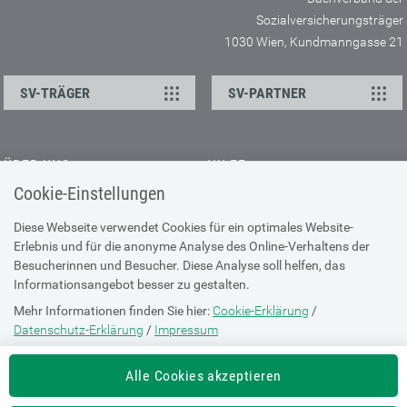
Sozialversicherungsträger
1030 Wien, Kundmanngasse 21
SV-TRÄGER
SV-PARTNER
ÜBER UNS
HILFE
Cookie-Einstellungen
Kontakt
Barrierefreiheitserklärung
Offene Stellen
Browser-Info & Sicherheit
Diese Webseite verwendet Cookies für ein optimales Website-
Erlebnis und für die anonyme Analyse des Online-Verhaltens der
Presse
Hilfe zur Suche
Besucherinnen und Besucher. Diese Analyse soll helfen, das
Technische Unterstützung
Informationsangebot besser zu gestalten.
Mehr Informationen finden Sie hier:
Cookie-Erklärung
/
DATENSCHUTZ
Datenschutz-Erklärung
/
Impressum
Cookie-Erklärung
Die Einstellung können Sie jederzeit auf der Seite "
Cookie-Erklärung
"
Alle Cookies akzeptieren
ändern.
Datenschutz-Erklärung
Impressum