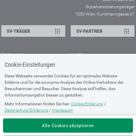
Sozialversicherungsträger
1030 Wien, Kundmanngasse 21
SV-TRÄGER
SV-PARTNER
ÜBER UNS
HILFE
Cookie-Einstellungen
Kontakt
Barrierefreiheitserklärung
Offene Stellen
Browser-Info & Sicherheit
Diese Webseite verwendet Cookies für ein optimales Website-
Erlebnis und für die anonyme Analyse des Online-Verhaltens der
Presse
Hilfe zur Suche
Besucherinnen und Besucher. Diese Analyse soll helfen, das
Technische Unterstützung
Informationsangebot besser zu gestalten.
Mehr Informationen finden Sie hier:
Cookie-Erklärung
/
DATENSCHUTZ
Datenschutz-Erklärung
/
Impressum
Cookie-Erklärung
Die Einstellung können Sie jederzeit auf der Seite "
Cookie-Erklärung
"
Alle Cookies akzeptieren
ändern.
Datenschutz-Erklärung
Impressum