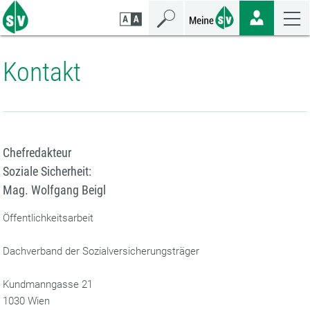
Zum
Zur
Zur
Seiteninhalt
Navigation
Mobilen
springen
springen
Navigation
springen
Kontakt
Chefredakteur
Soziale Sicherheit:
Mag. Wolfgang Beigl
Öffentlichkeitsarbeit
Dachverband der Sozialversicherungsträger
Kundmanngasse 21
1030 Wien