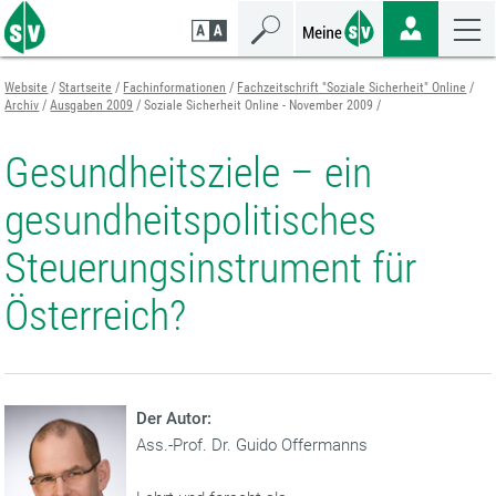
Zum
Zur
Zur
Seiteninhalt
Navigation
Mobilen
springen
springen
Navigation
springen
Website
Startseite
Fachinformationen
Fachzeitschrift "Soziale Sicherheit" Online
Archiv
Ausgaben 2009
Soziale Sicherheit Online - November 2009
Gesundheitsziele – ein
gesundheitspolitisches
Steuerungsinstrument für
Österreich?
Der Autor:
Ass.-Prof. Dr. Guido Offermanns