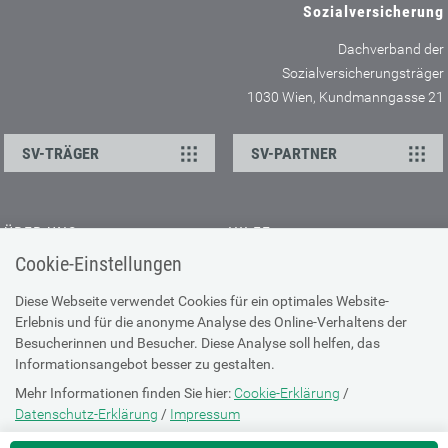
Sozialversicherung
Dachverband der
Sozialversicherungsträger
1030 Wien, Kundmanngasse 21
SV-TRÄGER
SV-PARTNER
ÜBER UNS
HILFE
Cookie-Einstellungen
Kontakt
Barrierefreiheitserklärung
Offene Stellen
Browser-Info & Sicherheit
Diese Webseite verwendet Cookies für ein optimales Website-
Erlebnis und für die anonyme Analyse des Online-Verhaltens der
Presse
Hilfe zur Suche
Besucherinnen und Besucher. Diese Analyse soll helfen, das
Technische Unterstützung
Informationsangebot besser zu gestalten.
Mehr Informationen finden Sie hier:
Cookie-Erklärung
/
DATENSCHUTZ
Datenschutz-Erklärung
/
Impressum
Cookie-Erklärung
Die Einstellung können Sie jederzeit auf der Seite "
Cookie-Erklärung
"