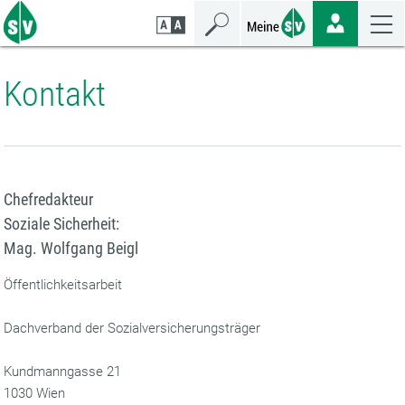
Zum
Zur
Zur
Seiteninhalt
Navigation
Mobilen
springen
springen
Navigation
springen
Kontakt
Chefredakteur
Soziale Sicherheit:
Mag. Wolfgang Beigl
Öffentlichkeitsarbeit
Dachverband der Sozialversicherungsträger
Kundmanngasse 21
1030 Wien