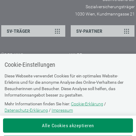
Sozialversicherungsträger
1030 Wien, Kundmanngasse 21
SV-TRÄGER
SV-PARTNER
ÜBER UNS
HILFE
Cookie-Einstellungen
Kontakt
Barrierefreiheitserklärung
Offene Stellen
Browser-Info & Sicherheit
Diese Webseite verwendet Cookies für ein optimales Website-
Erlebnis und für die anonyme Analyse des Online-Verhaltens der
Presse
Hilfe zur Suche
Besucherinnen und Besucher. Diese Analyse soll helfen, das
Technische Unterstützung
Informationsangebot besser zu gestalten.
Mehr Informationen finden Sie hier:
Cookie-Erklärung
/
DATENSCHUTZ
Datenschutz-Erklärung
/
Impressum
Cookie-Erklärung
Die Einstellung können Sie jederzeit auf der Seite "
Cookie-Erklärung
"
Alle Cookies akzeptieren
ändern.
Datenschutz-Erklärung
Impressum